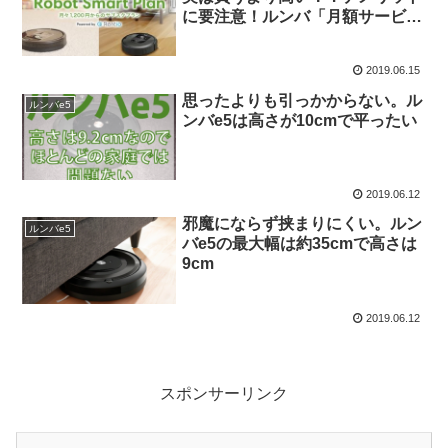
に要注意！ルンバ「月額サービ
ス」VS「購入」結局どっちがお
得か大検証
2019.06.15
思ったよりも引っかからない。ル
ルンバe5
ンバe5は高さが10cmで平ったい
2019.06.12
邪魔にならず挟まりにくい。ルン
ルンバe5
バe5の最大幅は約35cmで高さは
9cm
2019.06.12
スポンサーリンク