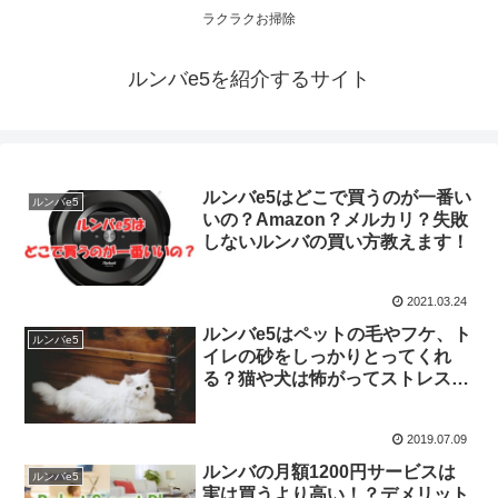
ラクラクお掃除
ルンバe5を紹介するサイト
ルンバe5はどこで買うのが一番い
ルンバe5
いの？Amazon？メルカリ？失敗
しないルンバの買い方教えます！
2021.03.24
ルンバe5はペットの毛やフケ、ト
ルンバe5
イレの砂をしっかりとってくれ
る？猫や犬は怖がってストレスに
ならない？
2019.07.09
ルンバの月額1200円サービスは
ルンバe5
実は買うより高い！？デメリット